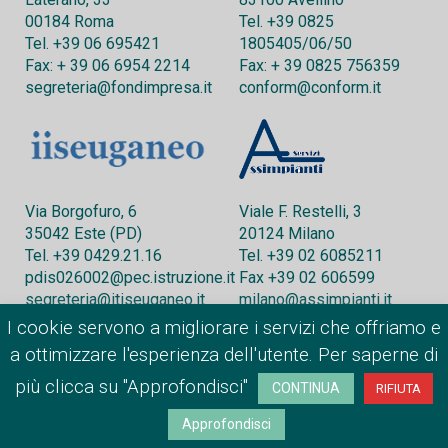
00184 Roma
Tel. +39 0825
Tel. +39 06 695421
1805405/06/50
Fax: + 39 06 6954 2214
Fax: + 39 0825 756359
segreteria@fondimpresa.it
conform@conform.it
Via Borgofuro, 6
Viale F. Restelli, 3
35042 Este (PD)
20124 Milano
Tel. +39 0429.21.16
Tel. +39 02 6085211
pdis026002@pec.istruzione.it
Fax +39 02 606599
segreteria@itiseuganeo.it
milano@assimpianti.it
I cookie servono a migliorare i servizi che offriamo e
a ottimizzare l'esperienza dell'utente. Per saperne di
© 2016 CONFORM | CONFORM.IT | Tutti i diritti riservati -
più clicca su "Approfondisci"
CONTINUA
RIFIUTA
Capitale Sociale I.V.: 200.000 €
Approfondisci
Privacy Policy