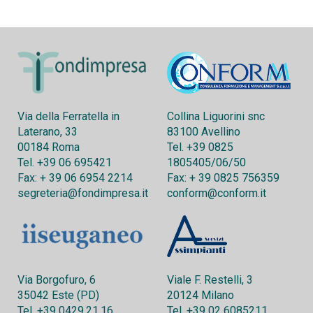
Via della Ferratella in
Collina Liguorini snc
Laterano, 33
83100 Avellino
00184 Roma
Tel. +39 0825
Tel. +39 06 695421
1805405/06/50
Fax: + 39 06 6954 2214
Fax: + 39 0825 756359
segreteria@fondimpresa.it
conform@conform.it
Via Borgofuro, 6
Viale F. Restelli, 3
35042 Este (PD)
20124 Milano
Tel. +39 0429.21.16
Tel. +39 02 6085211